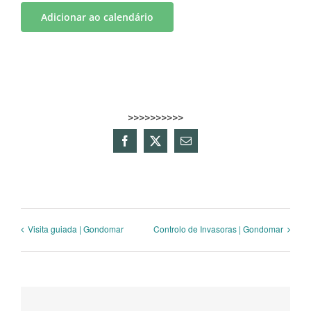
Adicionar ao calendário
>>>>>>>>>>
Facebook
X
Email
(necessário
mas
não
publicado)
Visita guiada | Gondomar
Controlo de Invasoras | Gondomar