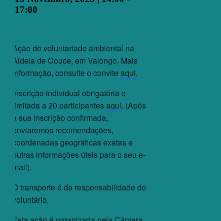
17:00
Ação de voluntariado ambiental na
Aldeia de Couce, em Valongo. Mais
informação, consulte o convite
aqui
.
Inscrição individual obrigatória e
limitada a 20 participantes
aqui
. (Após
a sua inscrição confirmada,
enviaremos recomendações,
coordenadas geográficas exatas e
outras informações úteis para o seu e-
mail).
O transporte é da responsabilidade do
voluntário.
Esta ação é organizada pela Câmara