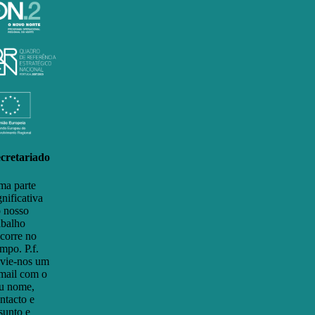
cretariado
a parte
gnificativa
 nosso
abalho
corre no
mpo. P.f.
vie-nos um
mail com o
u nome,
ntacto e
sunto e