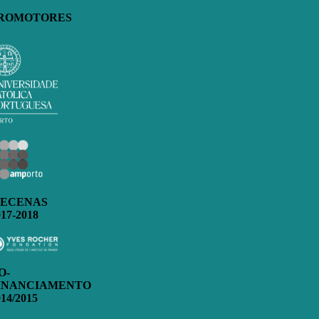
ROMOTORES
ECENAS
017-2018
O-
INANCIAMENTO
014/2015