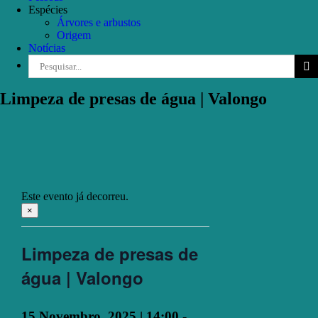
Espécies
Árvores e arbustos
Origem
Notícias
Pesquisar
Limpeza de presas de água | Valongo
Este evento já decorreu.
×
Limpeza de presas de
água | Valongo
15 Novembro, 2025 | 14:00
-