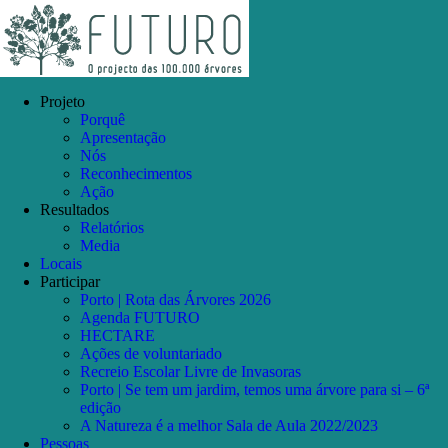
Skip
Facebook
Instagram
YouTube
to
content
Projeto
Porquê
Apresentação
Nós
Reconhecimentos
Ação
Resultados
Relatórios
Media
Locais
Participar
Porto | Rota das Árvores 2026
Agenda FUTURO
HECTARE
Ações de voluntariado
Recreio Escolar Livre de Invasoras
Porto | Se tem um jardim, temos uma árvore para si – 6ª
edição
A Natureza é a melhor Sala de Aula 2022/2023
Pessoas