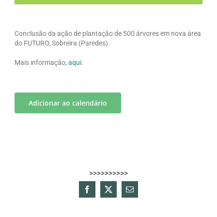
Conclusão da ação de plantação de 500 árvores em nova área
do FUTURO, Sobreira (Paredes).
Mais informação,
aqui
.
Adicionar ao calendário
>>>>>>>>>>
Facebook
X
Email
(necessário
mas
não