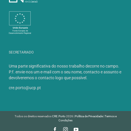
SECRETARIADO
Uma parte significativa do nosso trabalho decorre no campo.
P.f. envie-nos um e-mail com o seu nome, contacto e assunto e
devolveremos o contacto logo que possível.
cre.porto@ucp.pt
Todos os direitos reservados
CRE.Porto
2026 |
Política de Privacidade
|
Termos e
Condições
Facebook
Instagram
YouTube