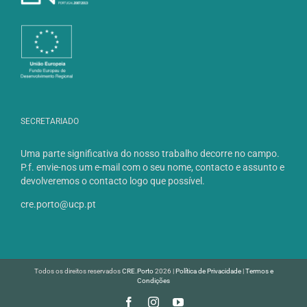
SECRETARIADO
Uma parte significativa do nosso trabalho decorre no campo.
P.f. envie-nos um e-mail com o seu nome, contacto e assunto e
devolveremos o contacto logo que possível.
cre.porto@ucp.pt
Todos os direitos reservados
CRE.Porto
2026 |
Política de Privacidade
|
Termos e
Condições
Facebook
Instagram
YouTube